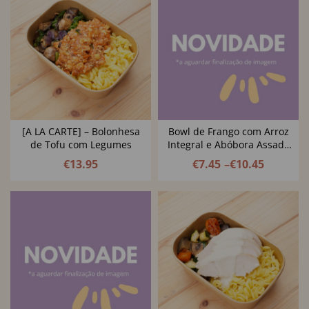
[A LA CARTE] – Bolonhesa
Bowl de Frango com Arroz
de Tofu com Legumes
Integral e Abóbora Assada
com Legumes Balsâmicos,
€
13.95
€
7.45
–
€
10.45
Queijo Creme de Caju e
Pevides de Abóbora