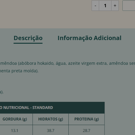
-
+
Descrição
Informação Adicional
 amêndoa (abóbora hokaido, água, azeite virgem extra, amêndoa se
imenta preta moída).
).