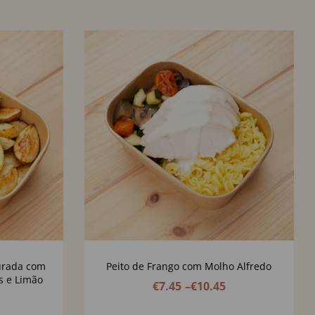
urada com
Peito de Frango com Molho Alfredo
as e Limão
€
7.45
–
€
10.45