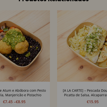
de Atum e Abóbora com Pesto
[A LA CARTE] – Pescada Do
la, Manjericão e Pistachio
Picatta de Salsa, Alcaparr
€
7.45
–
€
8.95
€
15.95