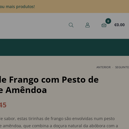
ou mais produtos!
0
€
0.00
.
ANTERIOR
SEGUINTE
de Frango com Pesto de
 e Amêndoa
€
€
7.45
7.45
–
–
€
€
10.45
10.45
45
de sabor, estas tirinhas de frango são envolvidas num pesto
e amêndoa, que combina a doçura natural da abóbora com a